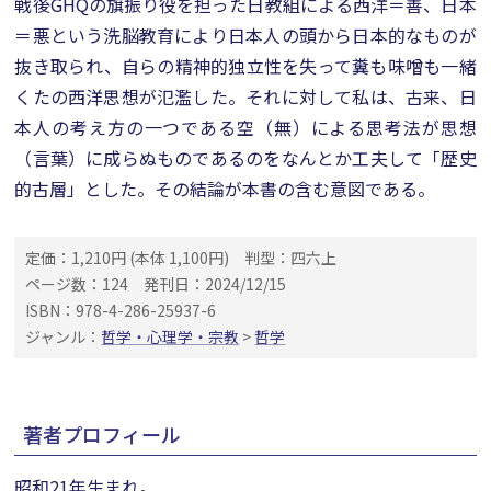
戦後GHQの旗振り役を担った日教組による西洋＝善、日本
＝悪という洗脳教育により日本人の頭から日本的なものが
抜き取られ、自らの精神的独立性を失って糞も味噌も一緒
くたの西洋思想が氾濫した。それに対して私は、古来、日
本人の考え方の一つである空（無）による思考法が思想
（言葉）に成らぬものであるのをなんとか工夫して「歴史
的古層」とした。その結論が本書の含む意図である。
定価：1,210円 (本体 1,100円)
判型：四六上
ページ数：124
発刊日：2024/12/15
ISBN：978-4-286-25937-6
ジャンル：
哲学・心理学・宗教
>
哲学
著者プロフィール
昭和21年生まれ。