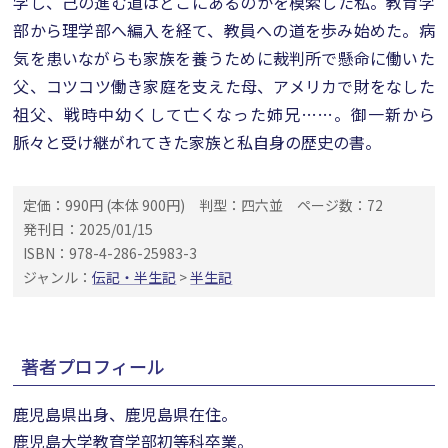
学し、己の進む道はどこにあるのかを模索した私。教育学
部から理学部へ編入を経て、教員への道を歩み始めた。病
気を患いながらも家族を養うために裁判所で懸命に働いた
父、コツコツ働き家庭を支えた母、アメリカで財をなした
祖父、戦時中幼くして亡くなった姉兄……。御一新から
脈々と受け継がれてきた家族と私自身の歴史の書。
定価：990円 (本体 900円)
判型：四六並
ページ数：72
発刊日：2025/01/15
ISBN：978-4-286-25983-3
ジャンル：
伝記・半生記
>
半生記
著者プロフィール
鹿児島県出身、鹿児島県在住。
鹿児島大学教育学部初等科卒業。