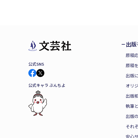
出版
原稿
公式SNS
原稿を
出版
公式キャラ ぶんちよ
オリ
出版
執筆
出版
それ
安心