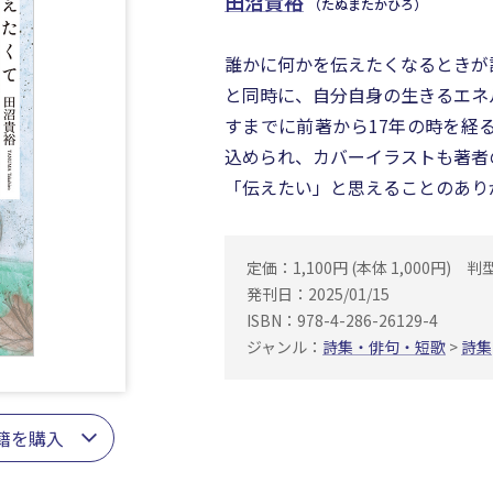
田沼貴裕
（たぬまたかひろ）
誰かに何かを伝えたくなるときが
と同時に、自分自身の生きるエネ
すまでに前著から17年の時を経
込められ、カバーイラストも著者
「伝えたい」と思えることのあり
定価：1,100円 (本体 1,000円)
判
発刊日：2025/01/15
ISBN：978-4-286-26129-4
ジャンル：
詩集・俳句・短歌
>
詩集
籍を購入