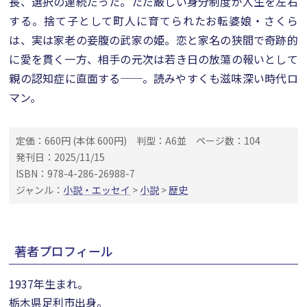
長、選択の連続だった。ただ厳しい身分制度が人生を左右
する。捨て子として町人に育てられたお転婆娘・さくら
は、実は家老の妾腹の武家の姫。恋と家名の狭間で奇跡的
に愛を貫く一方、相手の元次は若き日の放蕩の報いとして
親の認知症に直面する──。読みやすくも滋味深い時代ロ
マン。
定価：660円 (本体 600円)
判型：A6並
ページ数：104
発刊日：2025/11/15
ISBN：978-4-286-26988-7
ジャンル：
小説・エッセイ
>
小説
>
歴史
著者プロフィール
1937年生まれ。
栃木県足利市出身。