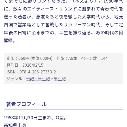
くまでも佐野サウンドだった」（本文より）。1980年代
に、数々のエイティーズ・サウンドに囲まれて青春時代を
送った著者が、悪友たちと夜を徹した大学時代から、地元
四国で営業職として奮戦したサラリーマン時代、そして定
年後の日常に至るまでの、半生を振り返る、あの時代の回
顧録。
定価：660円 (本体 600円)
判型：A6並
ページ数：144
発刊日：2026/02/15
ISBN：978-4-286-27353-2
ジャンル：
伝記・半生記
>
半生記
著者プロフィール
1958年11月30日生まれ、O型。
高知県出身。