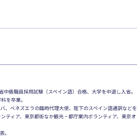
務省中級職員採用試験（スペイン語）合格、大学を中退し入省。
学科を卒業。
ーバ、ベネズエラの臨時代理大使、陛下のスペイン語通訳など
ランティア、東京都街なか観光・都庁案内ボランティア、東京オ
代表。