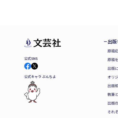
出版
原稿
公式SNS
原稿を
出版
公式キャラ ぶんちよ
オリ
出版
執筆
出版
それ