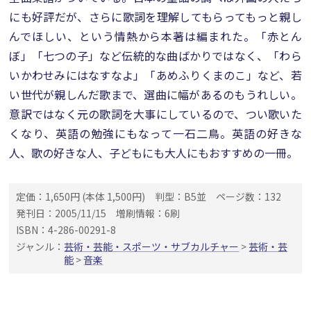
にも好評だが、さらに歌詞を理解してもらってもっと親し
んでほしい、という情熱から本著は編まれた。「赤とん
ぼ」「七つの子」など伝統的な曲ばかりではなく、「わら
いかわせみにはなすなよ」「あめふりくまのこ」など、若
い世代が親しんだ歌まで、選曲に幅があるのもうれしい。
意訳ではなく元の歌詞を大事にしているので、つい歌いた
くなり、英語の勉強にもなって一石二鳥。英語の好きな
人、歌の好きな人、子どもにも大人にもおすすめの一冊。
定価：1,650円 (本体 1,500円)
判型：B5並
ページ数：132
発刊日：2005/11/15
増刷情報：6刷
ISBN：4-286-00291-8
ジャンル：
芸術・芸能・スポーツ・サブカルチャー
>
芸術・芸
能
>
音楽