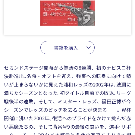
書籍を購入
セカンドステージ開幕から怒涛の8連勝、初のナビスコ杯
決勝進出｡名将・オフトを迎え、強豪への転身に向けて勢
いが止まらないかに見えた浦和レッズの2002年は､波瀾に
満ちたシーズンとなった｡初タイトル目前での敗退､リーグ
戦後半の連敗。そして、ミスター・レッズ、福田正博が今
シーズンでレッズのピッチを去ることが決まる──。W杯
開催に沸いた2002年､復活へのプライドをかけて挑んだ赤
い悪魔たちの、そして背番号9の最後の闘いを、選手･サポ