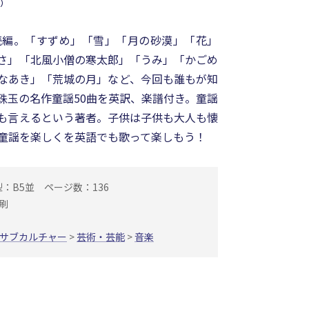
）
続編。「すずめ」「雪」「月の砂漠」「花」
さ」「北風小僧の寒太郎」「うみ」「かごめ
なあき」「荒城の月」など、今回も誰もが知
珠玉の名作童謡50曲を英訳、楽譜付き。童謡
も言えるという著者。子供は子供も大人も懐
童謡を楽しくを英語でも歌って楽しもう！
型：B5並
ページ数：136
刷
サブカルチャー
>
芸術・芸能
>
音楽