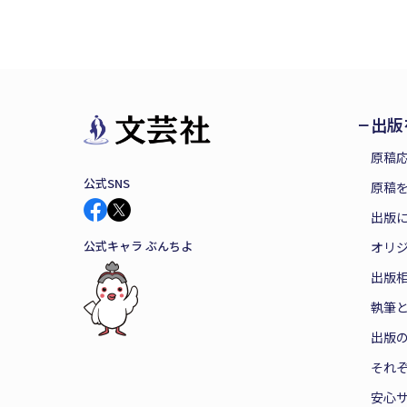
出版
原稿
公式SNS
原稿を
出版
公式キャラ ぶんちよ
オリ
出版
執筆
出版
それ
安心