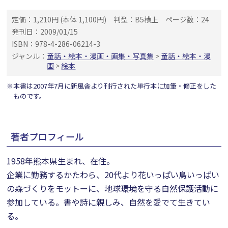
定価：1,210円 (本体 1,100円)
判型：B5横上
ページ数：24
発刊日：2009/01/15
ISBN：978-4-286-06214-3
ジャンル：
童話・絵本・漫画・画集・写真集
>
童話・絵本・漫
画
>
絵本
※本書は2007年7月に新風舎より刊行された単行本に加筆・修正をした
ものです。
著者プロフィール
1958年熊本県生まれ、在住。
企業に勤務するかたわら、20代より花いっぱい鳥いっぱい
の森づくりをモットーに、地球環境を守る自然保護活動に
参加している。書や詩に親しみ、自然を愛でて生きてい
る。