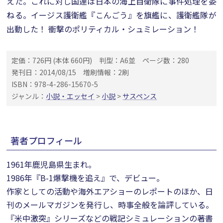
えた。これに対し国連は日本の海上自衛隊に事件処理を委
ねる。イージス護衛艦『こんごう』を旗艦に、護衛艦隊が
出動した！ 衝撃のポリティカル・シュミレーション！
定価：726円 (本体 660円)
判型：A6並
ページ数：280
発刊日：2014/08/15
増刷情報：2刷
ISBN：978-4-286-15670-5
ジャンル：
小説・エッセイ
>
小説
>
サスペンス
著者プロフィール
1961年鹿児島県生まれ。
1986年『B-1爆撃機を追え』で、デビュー。
作家としての活動や海外エアショーのレポートのほか、日
刊のメールマガジンを発行し、時事全般を論評している。
『米中激突』シリーズなどの戦記シミュレーションの著書