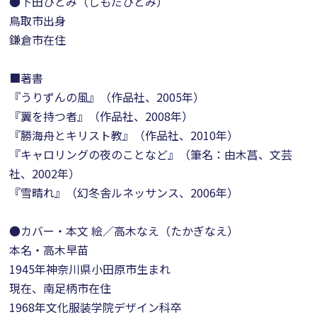
●下田ひとみ（しもだひとみ）
鳥取市出身
鎌倉市在住
■著書
『うりずんの風』（作品社、2005年）
『翼を持つ者』（作品社、2008年）
『勝海舟とキリスト教』（作品社、2010年）
『キャロリングの夜のことなど』（筆名：由木菖、文芸
社、2002年）
『雪晴れ』（幻冬舎ルネッサンス、2006年）
●カバー・本文 絵／高木なえ（たかぎなえ）
本名・高木早苗
1945年神奈川県小田原市生まれ
現在、南足柄市在住
1968年文化服装学院デザイン科卒