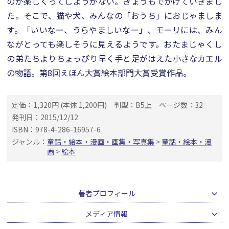
のが楽しくってしようがない。きょうもでかけていきまし
た。そこで、猫や犬、みんなの「おうち」におじゃましま
す。「いいなー、うらやましいなー」、モーリには、みん
ながとっても楽しそうに見えるようです。おたまじゃくし
の弟たちよりちょっぴり早く手と足がはえた小さなカエル
の物語。第8回えほん大賞絵本部門大賞受賞作品。
定価：1,320円 (本体 1,200円)
判型：B5上
ページ数：32
発刊日：2015/12/12
ISBN：978-4-286-16957-6
ジャンル：
童話・絵本・漫画・画集・写真集
>
童話・絵本・漫
画
>
絵本
著者プロフィール
メディア情報