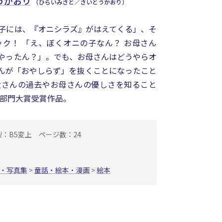
うかおり
（ひらいみさと／さいとうかおり）
子には、『オニシラズ』がはえてくる」、そ
ク！ 「え、ぼくオニの子なん？ お母さん
やったん？」。でも、お母さんはどうやらオ
んが「おやしらず」を抜くことになったこと
父さんの過去やお母さんの優しさを知ること
ー部門大賞受賞作品。
型：B5変上
ページ数：24
・写真集
>
童話・絵本・漫画
>
絵本