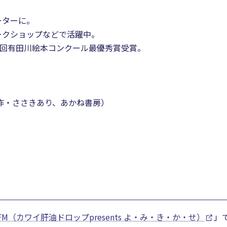
ーターに。
ークショップなどで活躍中。
1回有田川絵本コンクール最優秀賞受賞。
作・ささきあり、あかね書房）
 FM（カワイ肝油ドロップpresents よ・み・き・か・せ）
」