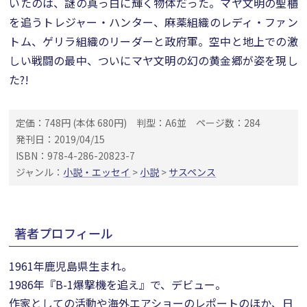
いたのは、謎の真っ白に輝く物体だった。マヤ文明の聖櫃
を追うトレジャー・ハンター、麻薬組織のレディ・ファン
トム、ゲリラ組織のリーダーと政府軍。空中と地上での激
しい戦闘の最中、ついにマヤ文明の幻の黄金郷が姿を現し
た?!
定価：748円 (本体 680円)
判型：A6並
ページ数：284
発刊日：2019/04/15
ISBN：978-4-286-20823-7
ジャンル：
小説・エッセイ
>
小説
>
サスペンス
著者プロフィール
1961年鹿児島県生まれ。
1986年『B-1爆撃機を追え』で、デビュー。
作家としての活動や海外エアショーのレポートのほか、日