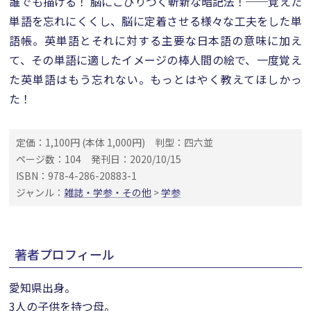
誰でも描ける！ 脳にこびりつく斬新な暗記法！──覚えた
単語を忘れにくくし、脳に定着させる様々な工夫をした単
語帳。英単語とそれに対する主要な日本語の意味に加え
て、その単語に適したイメージの棒人間の絵で、一度覚え
た英単語はもう忘れない。もっとはやく教えてほしかっ
た！
定価：1,100円 (本体 1,000円)
判型：四六並
ページ数：104
発刊日：2020/10/15
ISBN：978-4-286-20883-1
ジャンル：
雑誌・学参・その他
>
学参
著者プロフィール
愛知県出身。
3人の子供を持つ母。