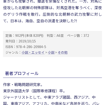
軍からも攻撃され、撤退を余儀なくされた。一方、対馬に
侵攻した北朝鮮の特殊部隊は、対馬空港を奪うべく、深夜
のゲリラ作戦を敢行。圧倒的な北朝鮮の武力攻撃に対し
て、日本は、海自、空自の派遣を決断した?!
定価：902円 (本体 820円)
判型：A6並
ページ数：372
発刊日：2019/10/15
ISBN：978-4-286-20984-5
ジャンル：
小説・エッセイ
>
小説
>
その他
著者プロフィール
作家・戦略問題研究家。
東京外国語大学（国際専修課程）卒。
ジャーナリストとして、中東アラブ諸国、西アジア、中
国、東南アジア、アフリカ、中南米など各地を巡り、パレ