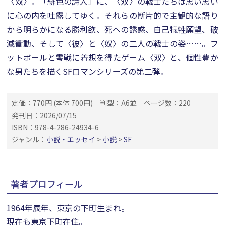
〈双〉。「緋色の詩人」に、〈双〉の戦士たちは思い思い
に心の内を吐露してゆく。それらの断片的で主観的な語り
から明らかになる勝利欲、死への誘惑、自己犠牲願望、破
滅衝動、そして〈彼〉と〈奴〉の二人の戦士の姿……。フ
ットボールと零戦に着想を得たゲーム〈双〉と、個性豊か
な男たちを描くSFロマンシリーズの第二弾。
定価：770円 (本体 700円)
判型：A6並
ページ数：220
発刊日：2026/07/15
ISBN：978-4-286-24934-6
ジャンル：
小説・エッセイ
>
小説
>
SF
著者プロフィール
1964年辰年、東京の下町生まれ。
現在も東京下町在住。