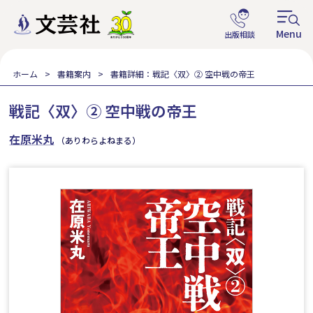
ホーム
書籍案内
書籍詳細：戦記〈双〉② 空中戦の帝王
戦記〈双〉② 空中戦の帝王
在原米丸
（ありわらよねまる）