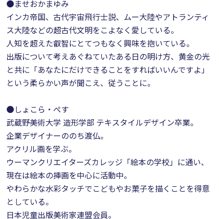
●ませおかまゆみ
インカ帝国、古代宇宙飛行士説、ムー大陸やアトランティ
ス大陸などの超古代文明をこよなく愛している。
人知を超えた叡智にとてつもなく興味を抱いている。
出版について考えあぐねていたある日の明け方、黄金の光
と共に「あなたにだけできることをすればいいんですよ」
という柔らかい声が聞こえ、従うことに。
●しょこら・ぺす
武蔵野美術大学 造形学部 テキスタイルデザイン卒業。
企業デザイナーののち渡仏。
アクリル画を学ぶ。
ウーマンクリエイターズカレッジ「絵本の学校」に通い、
現在は絵本の挿画を中心に活動中。
やわらかな水彩タッチでこどもやお菓子を描くことを得意
としている。
日本児童出版美術家連盟会員。