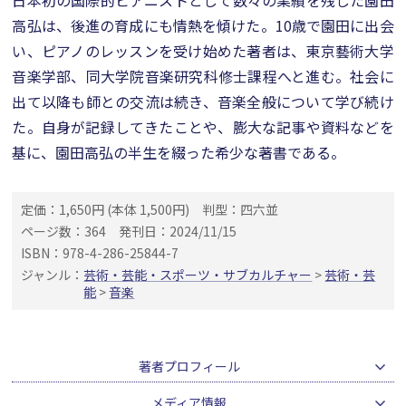
日本初の国際的ピアニストとして数々の業績を残した園田
高弘は、後進の育成にも情熱を傾けた。10歳で園田に出会
い、ピアノのレッスンを受け始めた著者は、東京藝術大学
音楽学部、同大学院音楽研究科修士課程へと進む。社会に
出て以降も師との交流は続き、音楽全般について学び続け
た。自身が記録してきたことや、膨大な記事や資料などを
基に、園田高弘の半生を綴った希少な著書である。
定価：1,650円 (本体 1,500円)
判型：四六並
ページ数：364
発刊日：2024/11/15
ISBN：978-4-286-25844-7
ジャンル：
芸術・芸能・スポーツ・サブカルチャー
>
芸術・芸
能
>
音楽
著者プロフィール
メディア情報