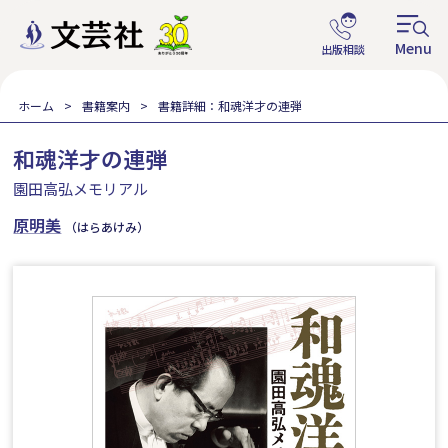
ホーム
書籍案内
書籍詳細：和魂洋才の連弾
和魂洋才の連弾
園田高弘メモリアル
原明美
（はらあけみ）