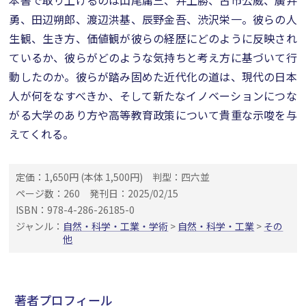
本書で取り上げるのは山尾庸三、井上勝、古市公威、廣井
勇、田辺朔郎、渡辺洪基、辰野金吾、渋沢栄一。彼らの人
生観、生き方、価値観が彼らの経歴にどのように反映され
ているか、彼らがどのような気持ちと考え方に基づいて行
動したのか。彼らが踏み固めた近代化の道は、現代の日本
人が何をなすべきか、そして新たなイノベーションにつな
がる大学のあり方や高等教育政策について貴重な示唆を与
えてくれる。
定価：1,650円 (本体 1,500円)
判型：四六並
ページ数：260
発刊日：2025/02/15
ISBN：978-4-286-26185-0
ジャンル：
自然・科学・工業・学術
>
自然・科学・工業
>
その
他
著者プロフィール