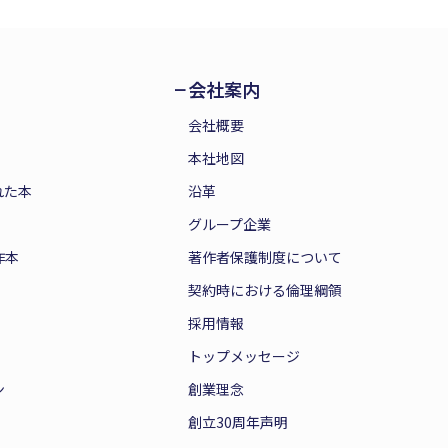
会社案内
会社概要
本社地図
れた本
沿革
グループ企業
作本
著作者保護制度について
契約時における倫理綱領
採用情報
トップメッセージ
ン
創業理念
創立30周年声明