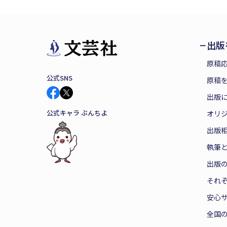
出版
原稿
公式SNS
原稿を
出版
公式キャラ ぶんちよ
オリ
出版
執筆
出版
それ
安心
全国