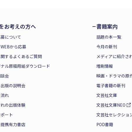
をお考えの方へ
書籍案内
応募について
話題の本一覧
WEBから応募
今月の新刊
に関するよくあるご質問
メディアに紹介さ
ジナル原稿用紙ダウンロード
増刷情報
相談会
映画・ドラマの原
と出版の説明会
電子書籍の新刊
の流れ
文芸社文庫
ぞれの出版体験
文芸社文庫NEO
サポート
文芸社セレクショ
の提携有力書店
POD書籍