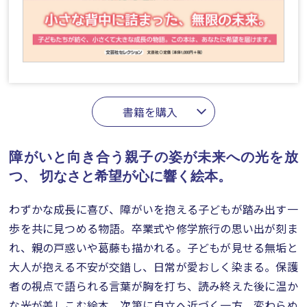
書籍を購入
障がいと向き合う親子の姿が未来への光を放
つ、
切なさと希望が心に響く絵本。
わずかな成長に喜び、障がいを抱える子どもが踏み出す一
歩を共に見つめる物語。卒業式や修学旅行の思い出が刻ま
れ、親の戸惑いや葛藤も描かれる。子どもが見せる無垢と
大人が抱える不安が交錯し、日常が愛おしく染まる。保護
者の視点で語られる言葉が胸を打ち、読み終えた後に温か
な光が差しこむ絵本。次第に自立へ近づく一方、変わらぬ