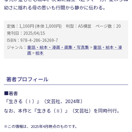
幼さに揺れる母の思いも行間から静かに伝わる。
定価：1,100円 (本体 1,000円)
判型：A5横並
ページ数：20
発刊日：2025/04/15
ISBN：978-4-286-26269-7
ジャンル：
童話・絵本・漫画・画集・写真集
>
童話・絵本・漫
画
>
絵本
著者プロフィール
■著書
『生きる（Ⅰ）』（文芸社、2024年）
なお、本作と『生きる（Ⅱ）』（文芸社）を同時刊行。
※この情報は、2025年4月時点のものです。