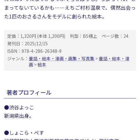
まってないているかも……えちご村杉温泉で、偶然出会っ
た1匹のおさるさんをモデルに創られた絵本。
定価：1,320円 (本体 1,200円)
判型：B5横上
ページ数：24
発刊日：2025/12/15
ISBN：978-4-286-26348-9
ジャンル：
童話・絵本・漫画・画集・写真集
>
童話・絵本・漫
画
>
絵本
著者プロフィール
●渋谷よっこ
新潟県出身。
●しょこら・ぺす