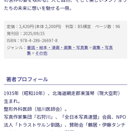
たちの未来に想いを馳せる一冊。
定価：2,420円 (本体 2,200円)
判型：B5横並
ページ数：96
発刊日：2025/09/15
ISBN：978-4-286-26697-8
ジャンル：
童話・絵本・漫画・画集・写真集
>
画集・写真
集
>
その他
著者プロフィール
1935年（昭和10年）、北海道網走郡東藻琴（現大空町）
生まれ。
整形外科医師（旭川医師会）。
写真作家集団「石狩川」、「全日本写真連盟」会員、NPO
法人「トラストサルン釧路」、賛助会「鶴居・伊藤タンチ