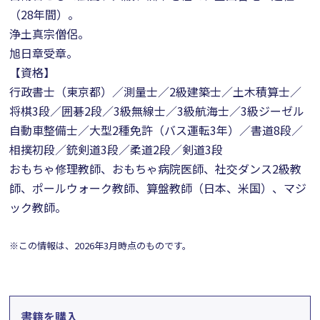
（28年間）。
浄土真宗僧侶。
旭日章受章。
【資格】
行政書士（東京都）／測量士／2級建築士／土木積算士／
将棋3段／囲碁2段／3級無線士／3級航海士／3級ジーゼル
自動車整備士／大型2種免許（バス運転3年）／書道8段／
相撲初段／銃剣道3段／柔道2段／剣道3段
おもちゃ修理教師、おもちゃ病院医師、社交ダンス2級教
師、ポールウォーク教師、算盤教師（日本、米国）、マジ
ック教師。
※この情報は、2026年3月時点のものです。
書籍を購入