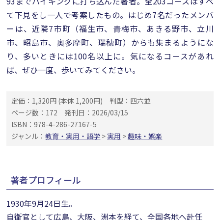
93までハイキングに打ち込んだ著者。全203コースはすべ
て下見をし一人で考案したもの。はじめ7名だったメンバ
ーは、近隣7市町（福生市、青梅市、あきる野市、立川
市、昭島市、奥多摩町、瑞穂町）からも集まるようにな
り、多いときには100名以上に。気になるコースがあれ
ば、ぜひ一度、歩いてみてください。
定価：1,320円 (本体 1,200円)
判型：四六並
ページ数：172
発刊日：2026/03/15
ISBN：978-4-286-27167-5
ジャンル：
教育・実用・語学
>
実用
>
趣味・娯楽
著者プロフィール
1930年9月24日生。
自衛官として広島、大阪、洲本を経て、全国各地へ赴任