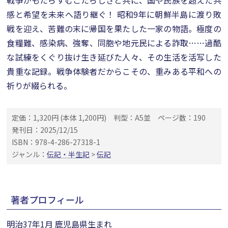
戦争がもたらすむごたらしさと共に、国や民族を超えた共
感と希望を未来へ語り継ぐ！ 昭和9年に朝鮮半島に渡り敗
戦を迎え、苦難の末に帰国を果たした一家の物語。極度の
食糧難、感染病、強奪、同胞や地元民による詐取……過酷
な試練をくぐり抜け生き延びた人々、その生活を活写した
貴重な記録。戦争体験者だからこその、重みある平和への
祈りが綴られる。
定価：1,320円 (本体 1,200円)
判型：A5並
ページ数：190
発刊日：2025/12/15
ISBN：978-4-286-27318-1
ジャンル：
伝記・半生記
>
伝記
著者プロフィール
明治37年1月 鹿児島県生まれ