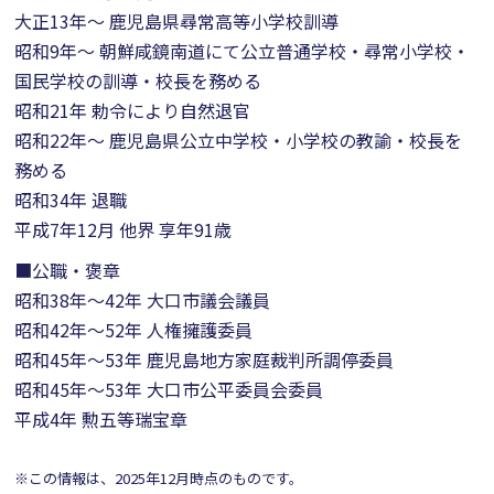
大正13年～ 鹿児島県尋常高等小学校訓導
昭和9年～ 朝鮮咸鏡南道にて公立普通学校・尋常小学校・
国民学校の訓導・校長を務める
昭和21年 勅令により自然退官
昭和22年～ 鹿児島県公立中学校・小学校の教諭・校長を
務める
昭和34年 退職
平成7年12月 他界 享年91歳
■公職・褒章
昭和38年～42年 大口市議会議員
昭和42年～52年 人権擁護委員
昭和45年～53年 鹿児島地方家庭裁判所調停委員
昭和45年～53年 大口市公平委員会委員
平成4年 勲五等瑞宝章
※この情報は、2025年12月時点のものです。