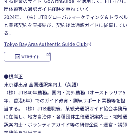
する企業のサイト“GoWithGuide”を活用して、FIT並びに
団体顧客の通訳ガイド経験を重ねていく。
2024年、（株）JTBグローバルマーケティング＆トラベル
と業務契約を直接結び、契約後は通訳ガイドに従事してい
る。
Tokyo Bay Area Authentic Guide Club
WEBサイト
●根岸正
東京都出身 全国通訳案内士（英語）
（株）JTB40年勤務。国内・海外勤務（オーストラリア5
年、香港6年）でのガイド教育・訓練サポート業務等を担
当する。（株）JTB退職後、某観光通訳ガイド協会事務局
に在職し、地方自治体・各種団体主催通訳案内士・地域通
訳案内士・ボランティアガイド等の研修企画・運営・講師
業務等を担当する。