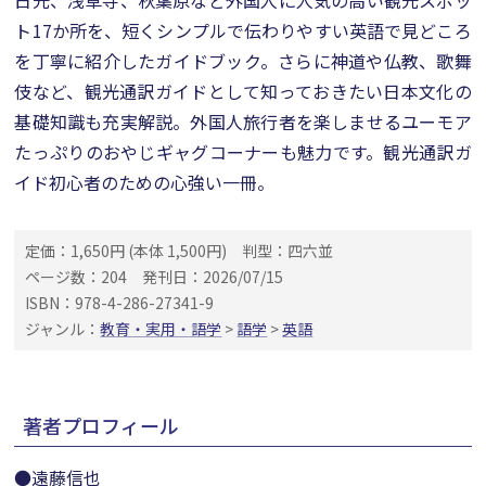
日光、浅草寺、秋葉原など外国人に人気の高い観光スポッ
ト17か所を、短くシンプルで伝わりやすい英語で見どころ
を丁寧に紹介したガイドブック。さらに神道や仏教、歌舞
伎など、観光通訳ガイドとして知っておきたい日本文化の
基礎知識も充実解説。外国人旅行者を楽しませるユーモア
たっぷりのおやじギャグコーナーも魅力です。観光通訳ガ
イド初心者のための心強い一冊。
定価：1,650円 (本体 1,500円)
判型：四六並
ページ数：204
発刊日：2026/07/15
ISBN：978-4-286-27341-9
ジャンル：
教育・実用・語学
>
語学
>
英語
著者プロフィール
●遠藤信也