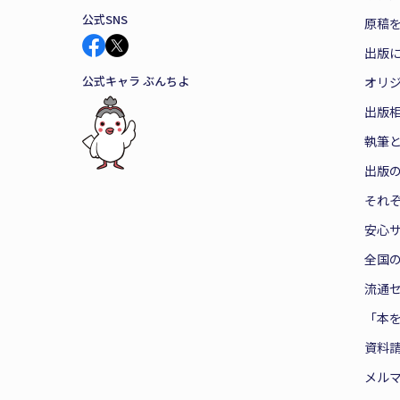
公式SNS
原稿を
出版
公式キャラ ぶんちよ
オリ
出版
執筆
出版
それ
安心
全国
流通
「本
資料
メル