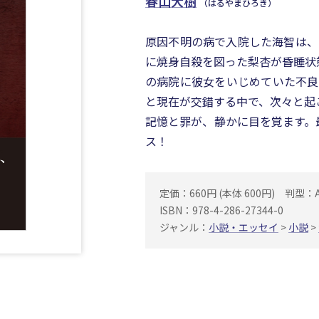
春山大樹
（はるやまひろき）
原因不明の病で入院した海智は、
に焼身自殺を図った梨杏が昏睡状
の病院に彼女をいじめていた不良
と現在が交錯する中で、次々と起
記憶と罪が、静かに目を覚ます。
ス！
定価：660円 (本体 600円)
判型：
ISBN：978-4-286-27344-0
ジャンル：
小説・エッセイ
>
小説
>