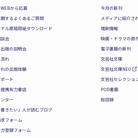
WEBから応募
今月の新刊
に関するよくあるご質問
メディアに紹介さ
ジナル原稿用紙ダウンロード
増刷情報
相談会
映画・ドラマの原
と出版の説明会
電子書籍の新刊
の流れ
文芸社文庫
ぞれの出版体験
文芸社文庫NEO
サポート
文芸社セレクショ
の提携有力書店
POD書籍
センター
総目録
を書きたい」人が読むブログ
請求フォーム
マガ登録フォーム