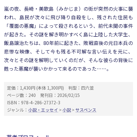
嵐の夜、長崎・美歌島（みかじま）の街が突然の火事に襲
われ、島民が次々に飛び降り自殺をし、残された住民も
「覆面の悪魔」によって殺されるという、前代未聞の事件
が起きた。その謎を解き明かすべく島に上陸した大学生、
飯島譲治たちは、80年前に起きた、敗戦直後の元日本兵の
悲惨な映像、そして今も残る不可解な言い伝えを元に、
次々とその謎を解明していくのだが、そんな彼らの背後に
甦った悪魔が襲いかかって来るのであった……。
定価：1,430円 (本体 1,300円)
判型：四六並
ページ数：240
発刊日：2026/02/15
ISBN：978-4-286-27372-3
ジャンル：
小説・エッセイ
>
小説
>
サスペンス