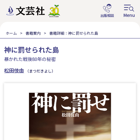
ホーム
書籍案内
書籍詳細：神に罰せられた島
神に罰せられた島
暴かれた戦後80年の秘密
松田伎由
（まつだきよし）