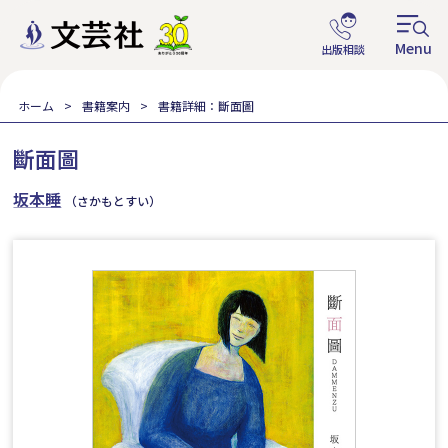
ホーム
書籍案内
書籍詳細：斷面圖
斷面圖
坂本睡
（さかもとすい）