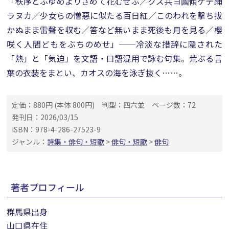
「秩序とふゆめよりさめて花むせぶ／クズ共ヨ國傾ケテ踊
ラヌカ／少女らの憎惡に似たる百日紅／このわれを撃ち拔
かぬまま雷聲を収む／答など無いまま死後も月を見る／櫻
咲く人間どもをぶちのめせ」──冷淡な措辞に隠された
「熱」と「気迫」を文語・口語混用で詠む句集。荒ぶる言
葉の衣装をまとい、カオスの海を泳ぎ抜く……。
定価：880円 (本体 800円)
判型：四六並
ページ数：72
発刊日：2026/03/15
ISBN：978-4-286-27523-9
ジャンル：
詩集・俳句・短歌
>
俳句・短歌
>
俳句
著者プロフィール
群馬県出身
山口県在住