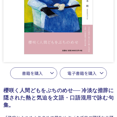
書籍を購入
電子書籍を購入
櫻咲く人間どもをぶちのめせ──
冷淡な措辞に
隠された熱と気迫を文語・口語混用で詠む句
集。