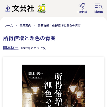
ホーム
書籍案内
書籍詳細：所得倍増と浬色の青春
所得倍増と浬色の青春
岡本紘一
（おかもとこういち）