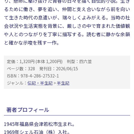
り、懸命に駆け抜けた青春の日々を描く自伝的小説。生き
るために働き、夢を追い、仲間と支え合いながら前を向い
て生きた時代の息遣いが、瑞々しくよみがえる。当時の社
会状況や生活実態を背景に、厳しさの中で育まれた価値観
や人とのつながりを丁寧に描写する。読む者に静かな余韻
と確かな示唆を残す一作。
定価：1,320円 (本体 1,200円)
判型：四六並
ページ数：328
発刊日：2026/06/15
ISBN：978-4-286-27532-1
ジャンル：
伝記・半生記
>
半生記
著者プロフィール
1945年福島県会津若松市生まれ。
1969年シェル石油（株）入社。