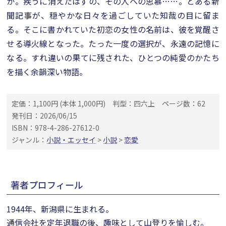
か。疾うに消えたはずの、その人への思慕……。とある新
聞記事が、穏やかな日々を過ごしていた知哉の目に留ま
る。そこに書かれていた初恋の女性の名前は、彼を覚醒さ
せる導火線となった。たった一度の選択が、永遠の記憶に
なる。すれ違いの果てに残された、ひとつの純愛のかたち
を描く余韻深い物語。
定価：1,100円 (本体 1,000円)
判型：四六上
ページ数：62
発刊日：2026/06/15
ISBN：978-4-286-27612-0
ジャンル：
小説・エッセイ
>
小説
>
恋愛
著者プロフィール
1944年、新潟県に生まれる。
通信会社を定年退職の後、趣味として山登りを愉しむ。