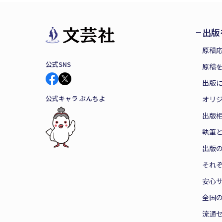
出版
原稿
公式SNS
原稿を
出版
公式キャラ ぶんちよ
オリ
出版
執筆
出版
それ
安心
全国
流通