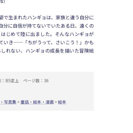
な）
姿で生まれたハンギョは、家族と違う自分に
自分に自信が持てないでいたある日、遠くの
、はじめて陸に出ました。そんなハンギョが
ていき……「ちがうって、さいこう！」かも
もしれない、ハンギョの成長を描いた冒険絵
型：B5変上
ページ数：36
・写真集
>
童話・絵本・漫画
>
絵本