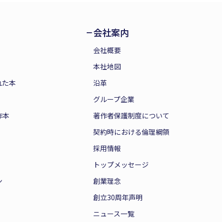
会社案内
会社概要
本社地図
れた本
沿革
グループ企業
作本
著作者保護制度について
契約時における倫理綱領
採用情報
トップメッセージ
ン
創業理念
創立30周年声明
ニュース一覧