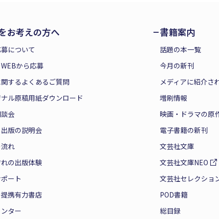
をお考えの方へ
書籍案内
応募について
話題の本一覧
WEBから応募
今月の新刊
に関するよくあるご質問
メディアに紹介さ
ジナル原稿用紙ダウンロード
増刷情報
相談会
映画・ドラマの原
と出版の説明会
電子書籍の新刊
の流れ
文芸社文庫
ぞれの出版体験
文芸社文庫NEO
サポート
文芸社セレクショ
の提携有力書店
POD書籍
センター
総目録