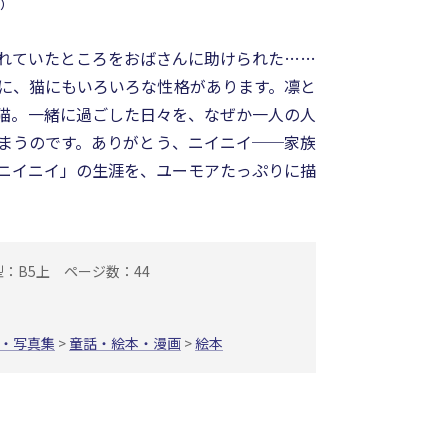
）
れていたところをおばさんに助けられた……
に、猫にもいろいろな性格があります。凛と
猫。一緒に過ごした日々を、なぜか一人の人
まうのです。ありがとう、ニイニイ──家族
ニイニイ」の生涯を、ユーモアたっぷりに描
型：B5上
ページ数：44
・写真集
>
童話・絵本・漫画
>
絵本