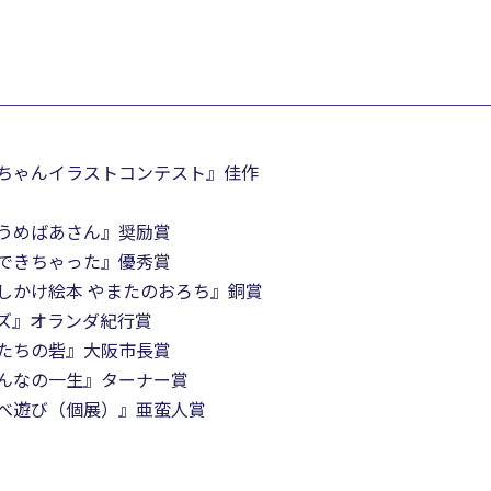
こちゃんイラストコンテスト』佳作
『うめばあさん』奨励賞
『できちゃった』優秀賞
『しかけ絵本 やまたのおろち』銅賞
ーズ』オランダ紀行賞
母たちの砦』大阪市長賞
おんなの一生』ターナー賞
『べべ遊び（個展）』亜蛮人賞