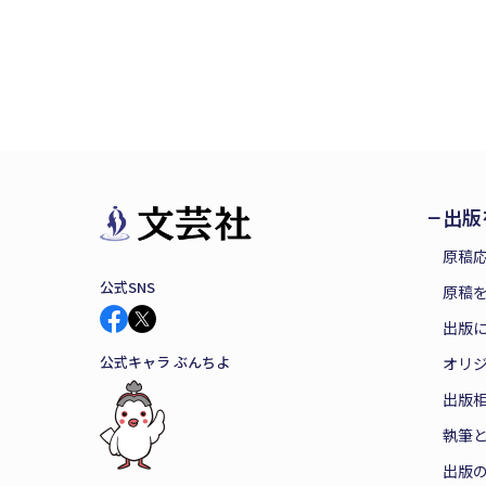
出版
原稿
公式SNS
原稿を
出版
公式キャラ ぶんちよ
オリ
出版
執筆
出版