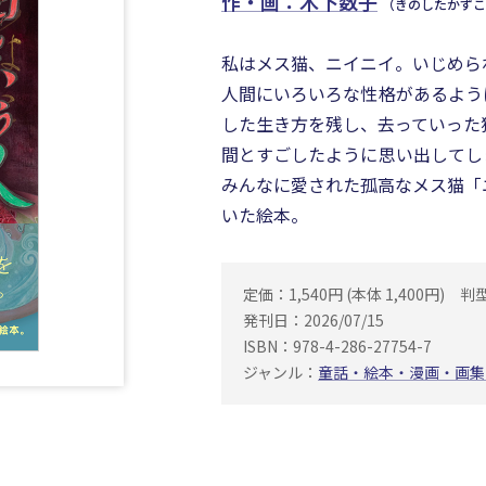
作・画：木下数子
（きのしたかずこ
私はメス猫、ニイニイ。いじめら
人間にいろいろな性格があるよう
した生き方を残し、去っていった
間とすごしたように思い出してし
みんなに愛された孤高なメス猫「
いた絵本。
定価：1,540円 (本体 1,400円)
判
発刊日：2026/07/15
ISBN：978-4-286-27754-7
ジャンル：
童話・絵本・漫画・画集