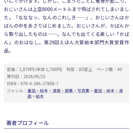
いにでかけます。しかし、こまったことに竜巻が起こり、
おじいさんは上空8000メートルまで飛ばされてしまいまし
た。「なななっ、なんのこれしき……」、おじいさんはか
ばんの中をあさりはじめました。おじいさんが、かばんか
ら取り出したものは──。なんでも出てくる楽しい「かば
ん」のおはなし。第29回えほん大賞絵本部門大賞受賞作
品。
定価：1,870円 (本体 1,700円)
判型：B5変上
ページ数：40
発刊日：2026/06/15
ISBN：978-4-286-27808-7
ジャンル：
童話・絵本・漫画・画集・写真集
>
童話・絵本・漫
画
>
絵本
著者プロフィール