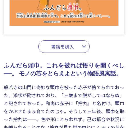
書籍を購入
ふんだら頭巾。これを被れば悟りを開くべし
──。
モノの芯をとらえよという物語風寓話。
般若寺の山門に奇妙な頭巾を被った赤子が捨てられておっ
た。添状が附されており、「三歳まで脱がしてはならぬ」
と記されておった。和尚は赤子に「捨丸」と名付け、頭巾
をかぶせたまま育てたのじゃ。そうして三年後、頭巾を取
った捨丸は──。色や形にとらわれず、己の都合や状況に
も縛られることのない捨丸が見た世の中とは？ モノの芯を