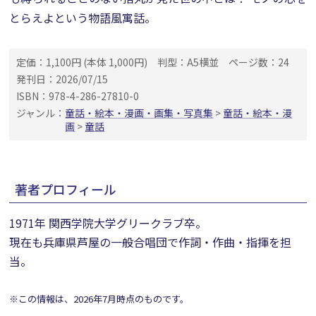
とらえよという物語風寓話。
定価：1,100円 (本体 1,000円)
判型：A5横並
ページ数：24
発刊日：2026/07/15
ISBN：978-4-286-27810-0
ジャンル：
童話・絵本・漫画・画集・写真集
>
童話・絵本・漫
画
>
童話
著者プロフィール
1971年 関西学院大学グリークラブ卒。
現在も兵庫県芦屋の一般合唱団で作詞・作曲・指揮を担
当。
※この情報は、2026年7月時点のものです。