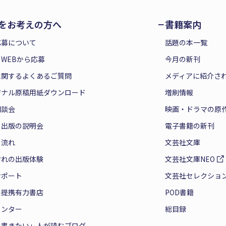
をお考えの方へ
書籍案内
応募について
話題の本一覧
WEBから応募
今月の新刊
に関するよくあるご質問
メディアに紹介さ
ジナル原稿用紙ダウンロード
増刷情報
相談会
映画・ドラマの原
と出版の説明会
電子書籍の新刊
の流れ
文芸社文庫
ぞれの出版体験
文芸社文庫NEO
サポート
文芸社セレクショ
の提携有力書店
POD書籍
センター
総目録
を書きたい」人が読むブログ