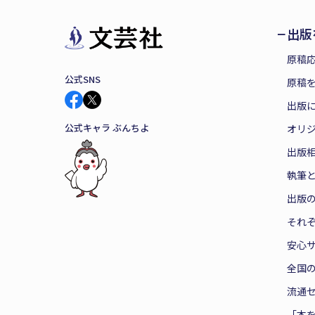
出版
原稿
公式SNS
原稿を
出版
公式キャラ ぶんちよ
オリ
出版
執筆
出版
それ
安心
全国
流通
「本