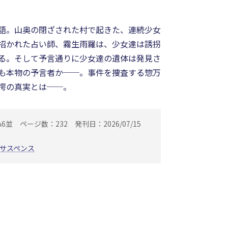
語。山奥の閉ざされた村で起きた、連続少女
招かれた占い師、霧生雨羅は、少女達は誘拐
る。そして予言通りに少女達の遺体は発見さ
も本物の予言者か──。事件を捜査する惣万
愕の真実とは──。
A6並
ページ数：232
発刊日：2026/07/15
サスペンス