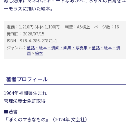
癒し効果にあふれたキュートなあかべこちゃんの日常をユ
ーモラスに描いた絵本。
定価：1,210円 (本体 1,100円)
判型：A5横上
ページ数：16
発刊日：2026/07/15
ISBN：978-4-286-27871-1
ジャンル：
童話・絵本・漫画・画集・写真集
>
童話・絵本・漫
画
>
絵本
著者プロフィール
1964年福岡県生まれ
管理栄養士免許取得
■著書
『ぼくのすきなもの』（2024年 文芸社）