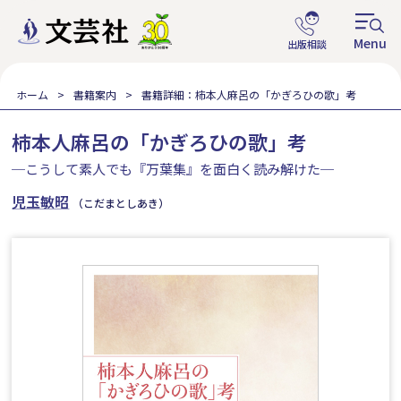
ホーム
書籍案内
書籍詳細：柿本人麻呂の「かぎろひの歌」考
柿本人麻呂の「かぎろひの歌」考
─こうして素人でも『万葉集』を面白く読み解けた─
児玉敏昭
（こだまとしあき）