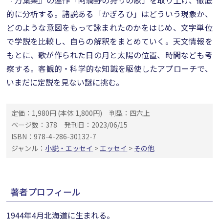
『万葉集』の連作「阿騎野の狩りの歌」を取り上げ、徹底
的に分析する。諸説ある「かぎろひ」はどういう現象か、
どのような意図をもって詠まれたのかをはじめ、文字単位
で学説を比較し、自らの解釈をまとめていく。天文情報を
もとに、歌が作られた日の月と太陽の位置、時間なども考
察する。客観的・科学的な知識を駆使したアプローチで、
いまだに定説を見ない謎に挑む。
定価：1,980円 (本体 1,800円)
判型：四六上
ページ数：378
発刊日：2023/06/15
ISBN：978-4-286-30132-7
ジャンル：
小説・エッセイ
>
エッセイ
>
その他
著者プロフィール
1944年4月北海道に生まれる。