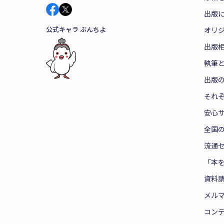
出版
公式キャラ ぶんちよ
オリ
出版
執筆
出版
それ
安心
全国
流通
「本
資料
メル
コン