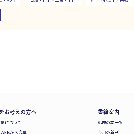
理・紀行
自然・科学・工業・学術
哲学・心理学・宗教
をお考えの方へ
書籍案内
応募について
話題の本一覧
WEBから応募
今月の新刊