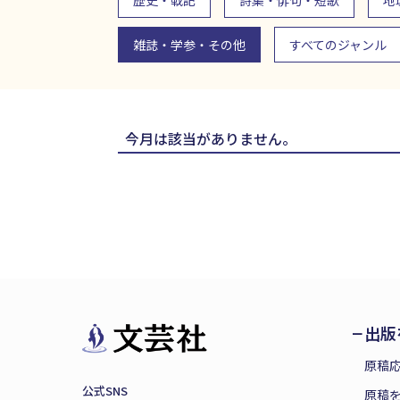
歴史・戦記
詩集・俳句・短歌
地
雑誌・学参・その他
すべてのジャンル
今月は該当がありません。
出版
原稿
公式SNS
原稿を