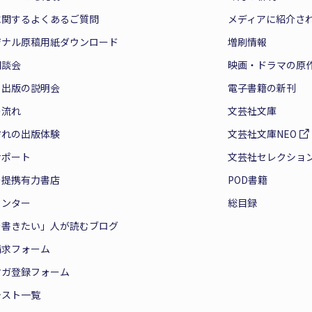
に関するよくあるご質問
メディアに紹介さ
ジナル原稿用紙ダウンロード
増刷情報
相談会
映画・ドラマの原
と出版の説明会
電子書籍の新刊
の流れ
文芸社文庫
ぞれの出版体験
文芸社文庫NEO
サポート
文芸社セレクショ
の提携有力書店
POD書籍
センター
総目録
を書きたい」人が読むブログ
請求フォーム
マガ登録フォーム
テスト一覧