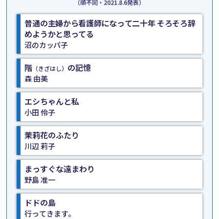
（順不同・2021.8.6発表）
普通の主婦から看護師になって二十年 そろそろ辞
めようかと思ってる
沼のカッパ子
階
の記憶
（きざはし）
森 由美
エシちゃんと私
小田 伶子
茉莉花のふたり
川辺 莉子
まっすぐな遠まわり
野島 准一
ドドの島
行ってきます。