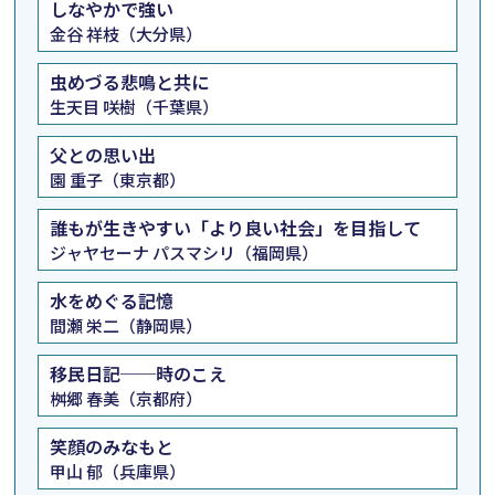
しなやかで強い
金谷 祥枝（大分県）
虫めづる悲鳴と共に
生天目 咲樹（千葉県）
父との思い出
園 重子（東京都）
誰もが生きやすい「より良い社会」を目指して
ジャヤセーナ パスマシリ（福岡県）
水をめぐる記憶
間瀬 栄二（静岡県）
移民日記──時のこえ
桝郷 春美（京都府）
笑顔のみなもと
甲山 郁（兵庫県）