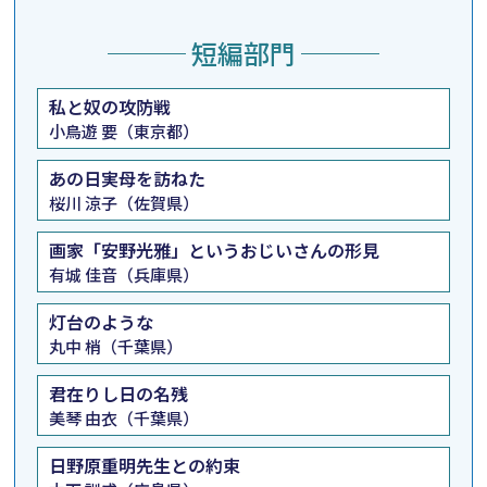
─── 短編部門 ───
私と奴の攻防戦
小鳥遊 要（東京都）
あの日実母を訪ねた
桜川 涼子（佐賀県）
画家「安野光雅」というおじいさんの形見
有城 佳音（兵庫県）
灯台のような
丸中 梢（千葉県）
君在りし日の名残
美琴 由衣（千葉県）
日野原重明先生との約束