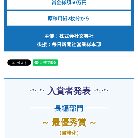
賞金総額50万円
原稿用紙2枚分から
主催：株式会社文芸社
後援：毎日新聞社営業総本部
入賞者発表
･*･.:*･
･*:.･*･
─── 長編部門 ───
～ 最優秀賞 ～
（書籍化）