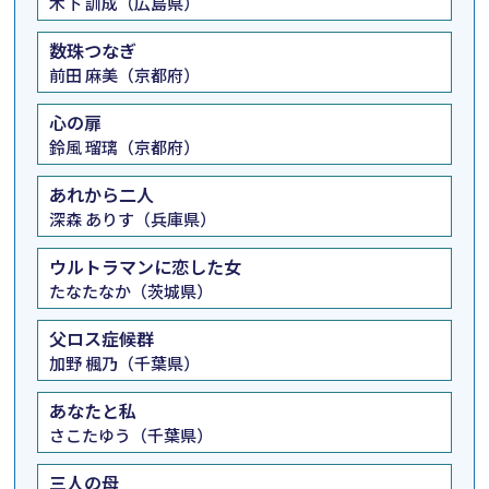
木下 訓成（広島県）
数珠つなぎ
前田 麻美（京都府）
心の扉
鈴風 瑠璃（京都府）
あれから二人
深森 ありす（兵庫県）
ウルトラマンに恋した女
たなたなか（茨城県）
父ロス症候群
加野 楓乃（千葉県）
あなたと私
さこたゆう（千葉県）
三人の母