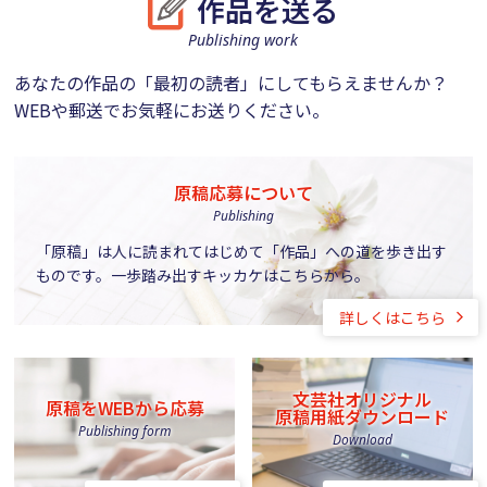
作品を送る
Publishing work
あなたの作品の「最初の読者」にしてもらえませんか？
WEBや郵送でお気軽にお送りください。
原稿応募について
Publishing
「原稿」は人に読まれてはじめて「作品」への道を歩き出す
ものです。一歩踏み出すキッカケはこちらから。
詳しくはこちら
文芸社オリジナル
原稿をWEBから応募
原稿用紙ダウンロード
Publishing form
Download