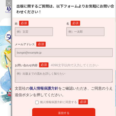
出版に関するご質問は、以下フォームよりお気軽にお問い合
わせください！
必須
必須
姓
名
必須
メールアドレス
必須
4096文字以内で入力してください
お問い合わせ内容
文芸社の
個人情報保護方針
をご確認いただき、ご同意のうえ
送信ボタンを押してください。
必須
個人情報保護方針に同意する