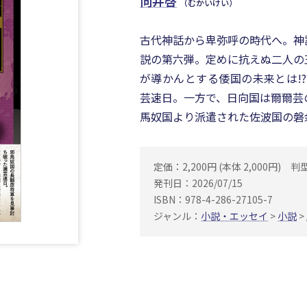
向井啓
（むかいけい）
古代神話から卑弥呼の時代へ。神
説の第六弾。定めに抗えぬ二人の
が導かんとする倭国の未来とは!
芸速日。一方で、日向国は爾爾芸
馬奴国より派遣された佐波国の磐
定価：2,200円 (本体 2,000円)
判
発刊日：2026/07/15
ISBN：978-4-286-27105-7
ジャンル：
小説・エッセイ
>
小説
>