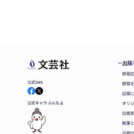
出版
原稿
公式SNS
原稿を
出版
公式キャラ ぶんちよ
オリ
出版
執筆
出版