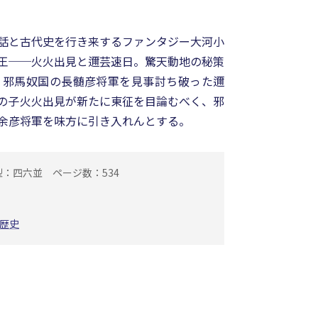
話と古代史を行き来するファンタジー大河小
王──火火出見と邇芸速日。驚天動地の秘策
? 邪馬奴国の長髄彦将軍を見事討ち破った邇
の子火火出見が新たに東征を目論むべく、邪
余彦将軍を味方に引き入れんとする。
型：四六並
ページ数：534
歴史