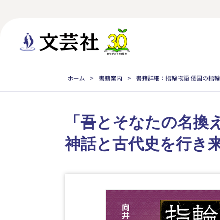
ホーム
書籍案内
書籍詳細：指輪物語 倭国の指輪
「吾とそなたの名換
神話と古代史を行き