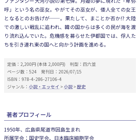
ファンタジー大河小説の第七弾。月姫の夢に現れた「卑弥
呼」という名の巫女。やがてその巫女が、倭人全ての女王
となるとのお告げが──。果たして、まことか否か!? 大陸
での激しい戦乱に追われ、韓の国からは多くの民が海を渡
り流れ込んでいた。危機感を募らせた伊都国では、俘人た
ちを引き連れ東の国へと向かう計画を進める。
定価：2,200円 (本体 2,000円)
判型：四六並
ページ数：524
発刊日：2026/07/15
ISBN：978-4-286-27106-4
ジャンル：
小説・エッセイ
>
小説
>
歴史
著者プロフィール
1950年、広島県尾道市因島生まれ
所属学会：国史学会、日本臨床細胞学会