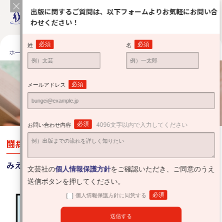
出版に関するご質問は、以下フォームよりお気軽にお問い合
わせください！
必須
必須
姓
名
ホーム
出版をお考えの方へ
それぞれの出版体験
みえっちさん
それぞれの出版体験
必須
メールアドレス
Road to publishing
必須
4096文字以内で入力してください
お問い合わせ内容
闘病を経て、夢だった単行本を出版！！
みえっちさん
文芸社の
個人情報保護方針
をご確認いただき、ご同意のうえ
送信ボタンを押してください。
必須
個人情報保護方針に同意する