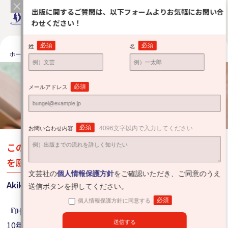
出版に関するご質問は、以下フォームよりお気軽にお問い合
わせください！
必須
必須
姓
名
ホーム
出版をお考えの方へ
それぞれの出版体験
Akikaさん
それぞれの出版体験
必須
メールアドレス
Road to publishing
必須
4096文字以内で入力してください
お問い合わせ内容
この本を手に取った方々が幸せになってくれること
を願っています。
文芸社の
個人情報保護方針
をご確認いただき、ご同意のうえ
Akikaさん
送信ボタンを押してください。
必須
個人情報保護方針に同意する
『叶わない夢を生きる証』を出版したAkikaさん。
10年間書き溜めた70冊のノートから厳選した、ひとつひと