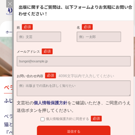
出版に関するご質問は、以下フォームよりお気軽にお問い合
わせください！
必須
必須
姓
名
ホーム
出版をお考えの方へ
それぞれの出版体験
ふじい ひろみさ
それぞれの出版体験
必須
メールアドレス
Road to publishing
必須
4096文字以内で入力してください
お問い合わせ内容
ベランダのきなこちゃん
ふじい ひろみさん
文芸社の
個人情報保護方針
をご確認いただき、ご同意のうえ
送信ボタンを押してください。
ベランダからたくさんの贈りものを届けてくれるのら猫。
必須
個人情報保護方針に同意する
猫と心が通じ合う本当にあったお話。そんな心温まる絵本
『ベランダのきなこちゃん』を出されたふじいさんからコ