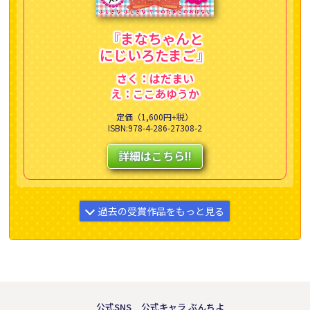
『まなちゃんと
にじいろたまご』
さく：はだまい
え：ここあゆうか
定価（1,600円+税）
ISBN:978-4-286-27308-2
詳細はこちら!!
過去の受賞作品をもっと見る
第27回えほん大賞受賞作品
絵本部門 大賞受賞作品
公式SNS
公式キャラ ぶんちよ