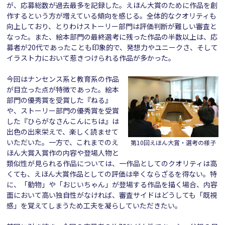
が、応募総数が過去最多を記録した。えほん大賞のために作品を創
作するという方が増えている傾向を感じる。全体的なクオリティも
向上しており、とりわけストーリー部門は評価判断が難しい審査と
なった。また、絵本部門の最終選考に残った作品の半数以上は、応
募者が20代であったことも印象的で、発想力やユニークさ、そして
イラスト力において惹きつけられる作品が多かった。
今回はナンセンス系と教育系の作品
が目立った点が特徴であった。絵本
部門の優秀賞を受賞した『ねる』
や、ストーリー部門の優秀賞を受賞
した『ひらがなさんこんにちは』は
出色の出来栄えで、楽しく読ませて
いただいた。一方で、これまでのえ
第10回えほん大賞・選考の様子
ほん大賞入賞作の内容や登場人物と
類似性が見られる作品については、一作品としてのクオリティは高
くても、えほん大賞作品としての評価は辛くならざるを得ない。特
に、「動物」や「おじいちゃん」が登場する作品を描く場合、内容
面において高い独自性がなければ、審査サイドはどうしても「既視
感」を覚えてしまうため工夫を凝らしていただきたい。