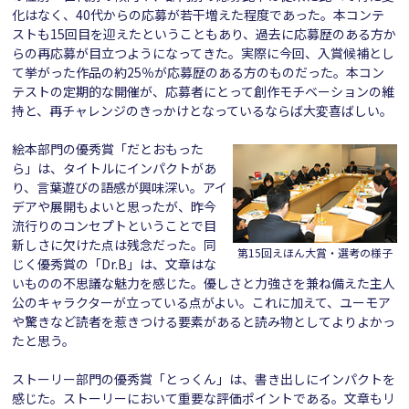
化はなく、40代からの応募が若干増えた程度であった。本コンテ
ストも15回目を迎えたということもあり、過去に応募歴のある方か
らの再応募が目立つようになってきた。実際に今回、入賞候補とし
て挙がった作品の約25％が応募歴のある方のものだった。本コン
テストの定期的な開催が、応募者にとって創作モチベーションの維
持と、再チャレンジのきっかけとなっているならば大変喜ばしい。
絵本部門の優秀賞「だとおもった
ら」は、タイトルにインパクトがあ
り、言葉遊びの語感が興味深い。アイ
デアや展開もよいと思ったが、昨今
流行りのコンセプトということで目
新しさに欠けた点は残念だった。同
第15回えほん大賞・選考の様子
じく優秀賞の「Dr.B」は、文章はな
いものの不思議な魅力を感じた。優しさと力強さを兼ね備えた主人
公のキャラクターが立っている点がよい。これに加えて、ユーモア
や驚きなど読者を惹きつける要素があると読み物としてよりよかっ
たと思う。
ストーリー部門の優秀賞「とっくん」は、書き出しにインパクトを
感じた。ストーリーにおいて重要な評価ポイントである。文章もリ