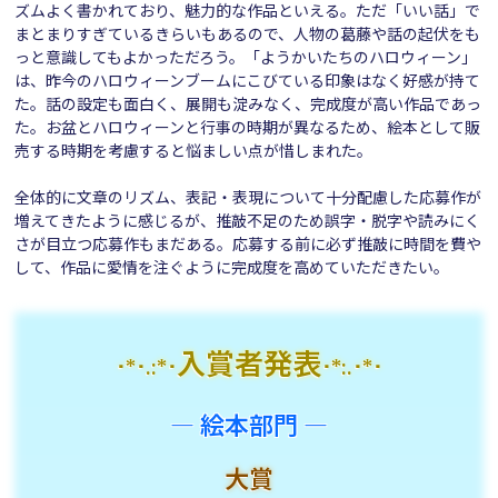
ズムよく書かれており、魅力的な作品といえる。ただ「いい話」で
まとまりすぎているきらいもあるので、人物の葛藤や話の起伏をも
っと意識してもよかっただろう。「ようかいたちのハロウィーン」
は、昨今のハロウィーンブームにこびている印象はなく好感が持て
た。話の設定も面白く、展開も淀みなく、完成度が高い作品であっ
た。お盆とハロウィーンと行事の時期が異なるため、絵本として販
売する時期を考慮すると悩ましい点が惜しまれた。
全体的に文章のリズム、表記・表現について十分配慮した応募作が
増えてきたように感じるが、推敲不足のため誤字・脱字や読みにく
さが目立つ応募作もまだある。応募する前に必ず推敲に時間を費や
して、作品に愛情を注ぐように完成度を高めていただきたい。
入賞者発表
･*･.:*･
･*:.･*･
― 絵本部門 ―
大賞