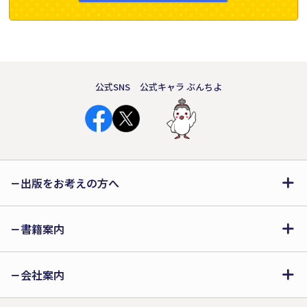
第27回えほん大賞受賞作品
絵本部門 大賞受賞作品
公式SNS
公式キャラ ぶんちよ
出版をお考えの方へ
『よるからのてがみ』
書籍案内
nariyuki
定価（1,500円+税）
会社案内
ISBN:978-4-286-26669-5